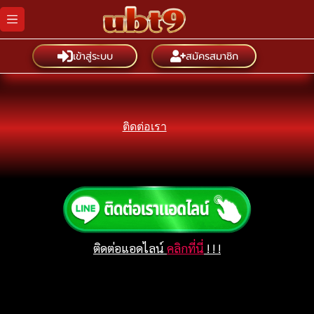
Skip
to
content
เข้าสู่ระบบ
สมัครสมาชิก
ติดต่อเรา
ติดต่อแอดไลน์
คลิกที่นี่
! ! !